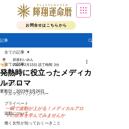
お問合せはこちらから
記事
全ての記事
岩波れいみん
全ての記事
2023年2月15日
読了時間: 3分
発熱時に役立ったメディカ
コラム
ルアロマ
お知らせ
更新日：
2023年3月26日
メルマガバックナンバー
プライベート
一瞬で波動が上がる！メディカルアロ
波動について
マの世界を学んでみませんか
働く女性が知っておくべきこと