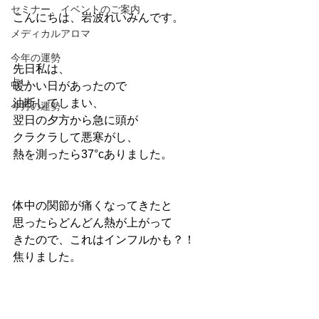
セミナー、イベントのご案内
こんにちは、岩波れいみんです。
メディカルアロマ
今年の運勢
先日私は、
占い
暖かい日があったので
油断してしまい、
今月の運勢
翌日の夕方から急に頭が
クラクラして悪寒がし、
熱を測ったら37°cありました。
体中の関節が痛くなってきたと
思ったらどんどん熱が上がって
きたので、これはインフルかも？！
焦りました。