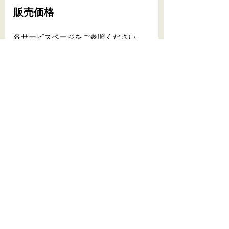
販売価格
各サービスページをご参照ください。
返品について
サービスの性質上、セミナー及び占い
鑑定後の返金はお受けしておりませ
ん。商品については不良などによる返
品以外は、原則としてお受けしており
ません
メルマガ登録