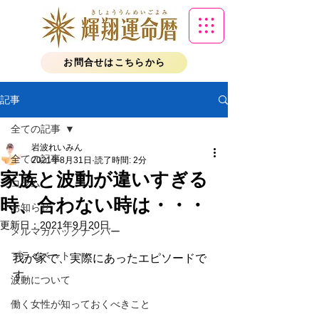
お問合せはこちらから
記事
全ての記事
岩波れいみん
全ての記事
2021年8月31日
読了時間: 2分
家族と波動が違いすぎる
コラム
時、合わない時は・・・
お知らせ
更新日：
2021年9月20日
メルマガバックナンバー
プライベート
我が家で、実際にあったエピソードで
す。
波動について
働く女性が知っておくべきこと