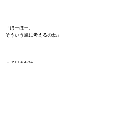
「ほーほー、
そういう風に考えるのね」
って思うだけ。
気にしません。
特にストレスも感じないので、
以前より仲良しですよ〜
（↑以前はいちいち腹が立ってました／