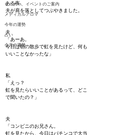
ある夜、
セミナー、イベントのご案内
夫が肩を落としてつぶやきました。
メディカルアロマ
今年の運勢
夫
占い
「あーあ。
今月の運勢
今日は朝の散歩で虹を見たけど、何も
いいことなかったな」
私
「えっ？
虹を見たらいいことがあるって、どこ
で聞いたの？」
夫
「コンビニのお兄さん。
虹を見たから、今日はパチンコで大当