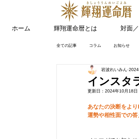
ホーム
輝翔運命暦とは
対面／
全ての記事
コラム
お知らせ
岩波れいみん
202
セミナー、イベントのご案内
メ
インスタ
更新日：
2024年10月18日
あなたの決断をよりh
運勢や相性面での答