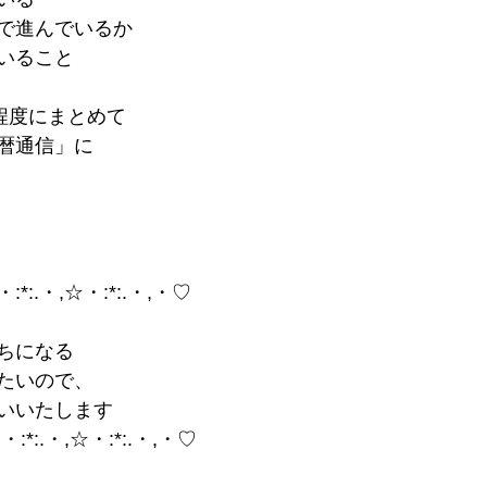
で進んでいるか
いること
程度にまとめて
暦通信」に
・:*:.・,☆・:*:.・,・♡
ちになる
たいので、
いいたします
♡・:*:.・,☆・:*:.・,・♡