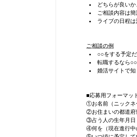
どちらが良いか
ご相談内容は簡
ライブの日程は
ご相談の例
○○をする予定
転職するなら○
婚活サイトで知
■応募用フォーマッ
①お名前（ニックネ
②お住まいの都道府
③占う人の生年月日
④何を（現在進行中
⑤いつ頃に予定して