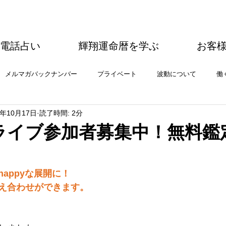
電話占い
輝翔運命暦を学ぶ
お客
メルマガバックナンバー
プライベート
波動について
働
4年10月17日
読了時間: 2分
ディカルアロマ
今年の運勢
占い
今月の運勢
ライブ参加者募集中！無料鑑
appyな展開に！
え合わせができます。