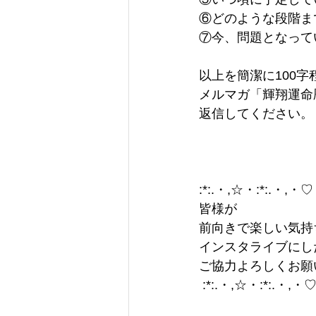
⑥どのような段階ま
⑦今、問題となって
以上を簡潔に100字
メルマガ「輝翔運命
返信してください。
:*:.・,☆・:*:.・,・♡
皆様が
前向きで楽しい気持
インスタライブにし
ご協力よろしくお願
 :*:.・,☆・:*:.・,・