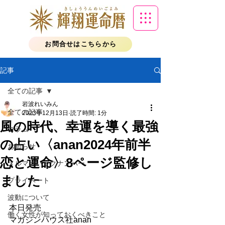
お問合せはこちらから
記事
全ての記事
岩波れいみん
全ての記事
2023年12月13日
読了時間: 1分
風の時代、幸運を導く最強
コラム
の占い〈anan2024年前半
お知らせ
恋と運命〉8ページ監修し
メルマガバックナンバー
ました
プライベート
波動について
本日発売
働く女性が知っておくべきこと
マガジンハウス社anan