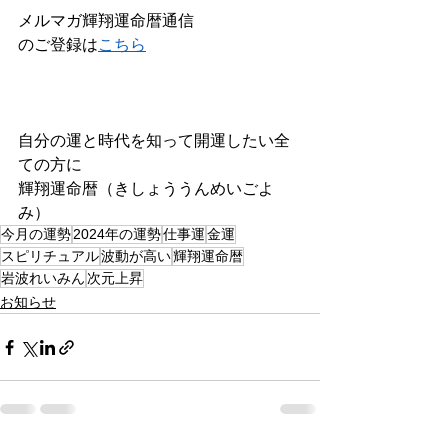
メルマガ輝翔運命暦通信
のご登録は
こちら
自分の運と時代を知って開運したい全
ての方に
輝翔運命暦（きしょううんめいごよ
み）
今月の運勢
2024年の運勢
仕事運
金運
スピリチュアル
波動が高い
輝翔運命暦
岩波れいみん
次元上昇
お知らせ