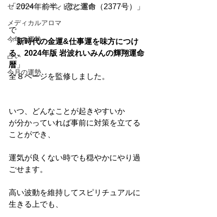
セミナー、イベントのご案内
「2024年前半、恋と運命（2377号）」
メディカルアロマ
で
今年の運勢
「
新時代の金運&仕事運を味方につけ
る、2024年版 岩波れいみんの輝翔運命
占い
暦
」
今月の運勢
全８ページを監修しました。
いつ、どんなことが起きやすいか
が分かっていれば事前に対策を立てる
ことができ、
運気が良くない時でも穏やかにやり過
ごせます。
高い波動を維持してスピリチュアルに
生きる上でも、